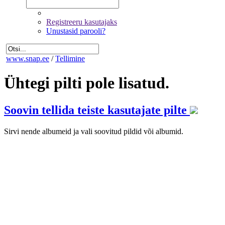
Registreeru kasutajaks
Unustasid parooli?
www.snap.ee
/
Tellimine
Ühtegi pilti pole lisatud.
Soovin tellida teiste kasutajate pilte
Sirvi nende albumeid ja vali soovitud pildid või albumid.