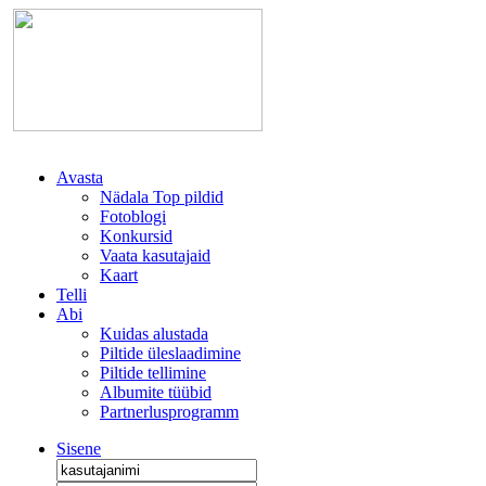
Avasta
Nädala Top pildid
Fotoblogi
Konkursid
Vaata kasutajaid
Kaart
Telli
Abi
Kuidas alustada
Piltide üleslaadimine
Piltide tellimine
Albumite tüübid
Partnerlusprogramm
Sisene