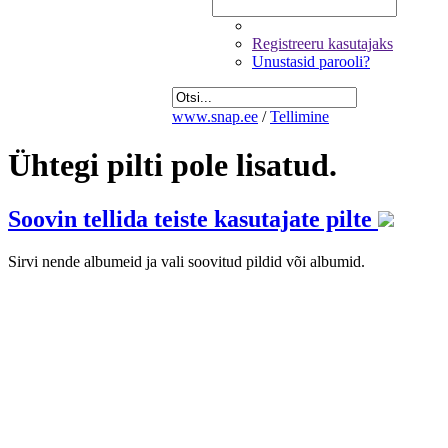
Registreeru kasutajaks
Unustasid parooli?
www.snap.ee
/
Tellimine
Ühtegi pilti pole lisatud.
Soovin tellida teiste kasutajate pilte
Sirvi nende albumeid ja vali soovitud pildid või albumid.