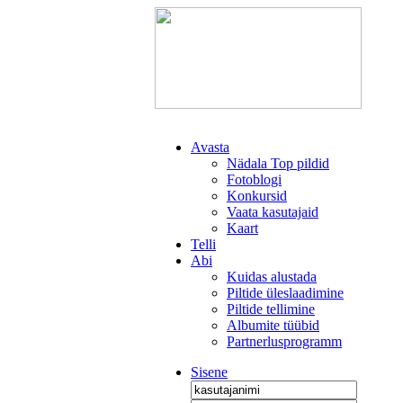
Avasta
Nädala Top pildid
Fotoblogi
Konkursid
Vaata kasutajaid
Kaart
Telli
Abi
Kuidas alustada
Piltide üleslaadimine
Piltide tellimine
Albumite tüübid
Partnerlusprogramm
Sisene