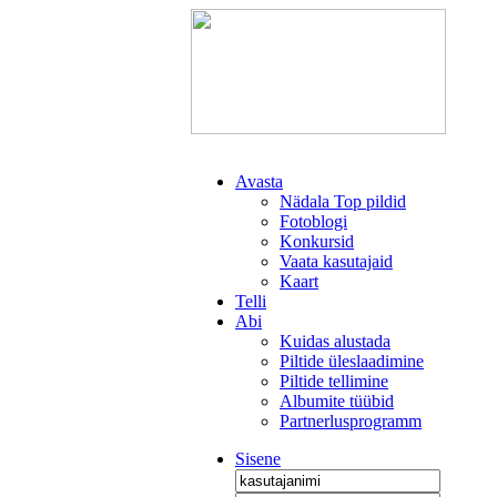
Avasta
Nädala Top pildid
Fotoblogi
Konkursid
Vaata kasutajaid
Kaart
Telli
Abi
Kuidas alustada
Piltide üleslaadimine
Piltide tellimine
Albumite tüübid
Partnerlusprogramm
Sisene