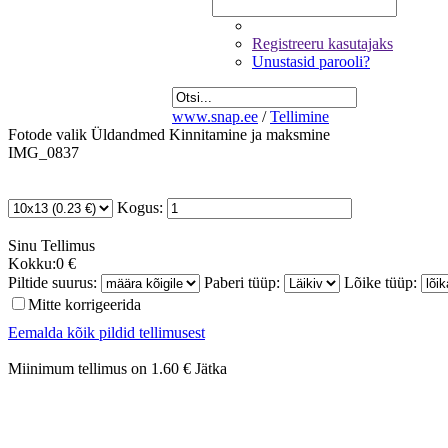
Registreeru kasutajaks
Unustasid parooli?
www.snap.ee
/
Tellimine
Fotode valik
Üldandmed
Kinnitamine ja maksmine
IMG_0837
Kogus:
Sinu
Tellimus
Kokku:
0 €
Piltide suurus:
Paberi tüüp:
Lõike tüüp:
Mitte korrigeerida
Eemalda kõik pildid tellimusest
Miinimum tellimus on 1.60 €
Jätka