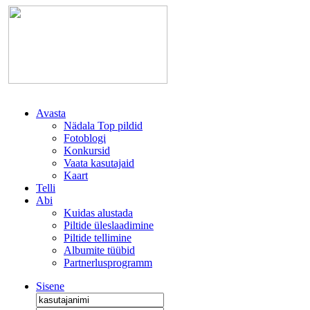
Avasta
Nädala Top pildid
Fotoblogi
Konkursid
Vaata kasutajaid
Kaart
Telli
Abi
Kuidas alustada
Piltide üleslaadimine
Piltide tellimine
Albumite tüübid
Partnerlusprogramm
Sisene