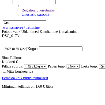
Registreeru kasutajaks
Unustasid parooli?
www.snap.ee
/
Tellimine
Fotode valik
Üldandmed
Kinnitamine ja maksmine
DSC_0173
Kogus:
Sinu
Tellimus
Kokku:
0 €
Piltide suurus:
Paberi tüüp:
Lõike tüüp:
Mitte korrigeerida
Eemalda kõik pildid tellimusest
Miinimum tellimus on 1.60 €
Jätka