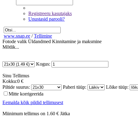
Registreeru kasutajaks
Unustasid parooli?
www.snap.ee
/
Tellimine
Fotode valik
Üldandmed
Kinnitamine ja maksmine
Mõtlik...
Kogus:
Sinu
Tellimus
Kokku:
0 €
Piltide suurus:
Paberi tüüp:
Lõike tüüp:
Mitte korrigeerida
Eemalda kõik pildid tellimusest
Miinimum tellimus on 1.60 €
Jätka