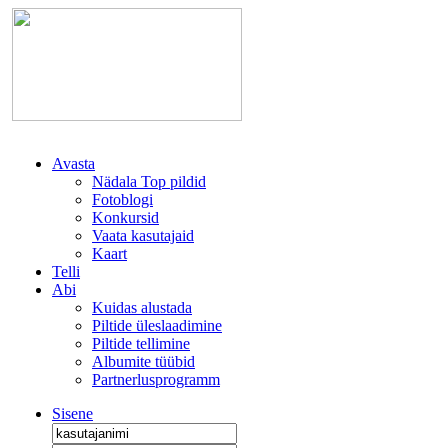
Avasta
Nädala Top pildid
Fotoblogi
Konkursid
Vaata kasutajaid
Kaart
Telli
Abi
Kuidas alustada
Piltide üleslaadimine
Piltide tellimine
Albumite tüübid
Partnerlusprogramm
Sisene