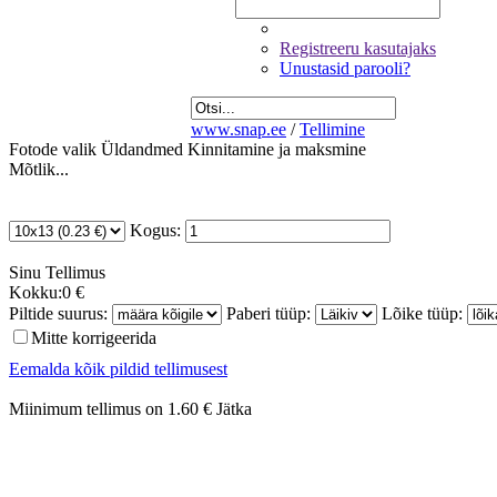
Registreeru kasutajaks
Unustasid parooli?
www.snap.ee
/
Tellimine
Fotode valik
Üldandmed
Kinnitamine ja maksmine
Mõtlik...
Kogus:
Sinu
Tellimus
Kokku:
0 €
Piltide suurus:
Paberi tüüp:
Lõike tüüp:
Mitte korrigeerida
Eemalda kõik pildid tellimusest
Miinimum tellimus on 1.60 €
Jätka