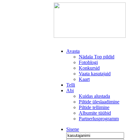
Avasta
Nädala Top pildid
Fotoblogi
Konkursid
Vaata kasutajaid
Kaart
Telli
Abi
Kuidas alustada
Piltide üleslaadimine
Piltide tellimine
Albumite tüübid
Partnerlusprogramm
Sisene