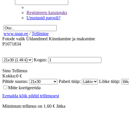
Registreeru kasutajaks
Unustasid parooli?
www.snap.ee
/
Tellimine
Fotode valik
Üldandmed
Kinnitamine ja maksmine
P1071834
Kogus:
Sinu
Tellimus
Kokku:
0 €
Piltide suurus:
Paberi tüüp:
Lõike tüüp:
Mitte korrigeerida
Eemalda kõik pildid tellimusest
Miinimum tellimus on 1.60 €
Jätka