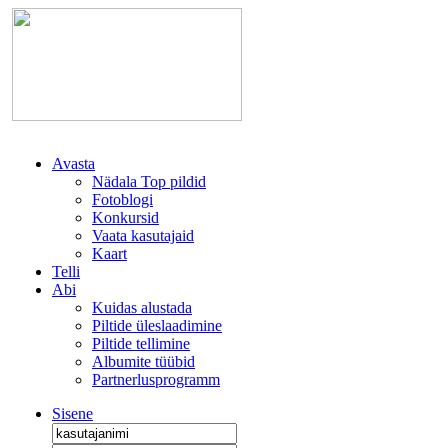
Avasta
Nädala Top pildid
Fotoblogi
Konkursid
Vaata kasutajaid
Kaart
Telli
Abi
Kuidas alustada
Piltide üleslaadimine
Piltide tellimine
Albumite tüübid
Partnerlusprogramm
Sisene