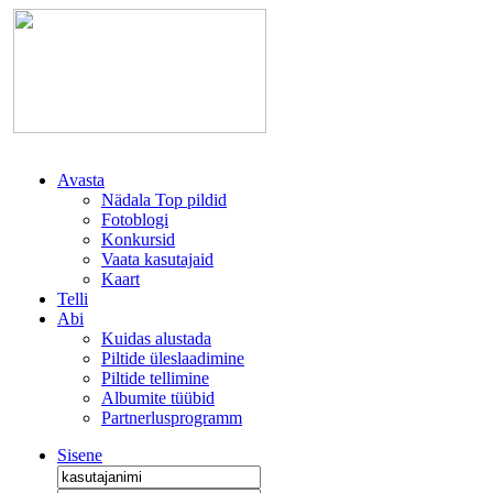
Avasta
Nädala Top pildid
Fotoblogi
Konkursid
Vaata kasutajaid
Kaart
Telli
Abi
Kuidas alustada
Piltide üleslaadimine
Piltide tellimine
Albumite tüübid
Partnerlusprogramm
Sisene