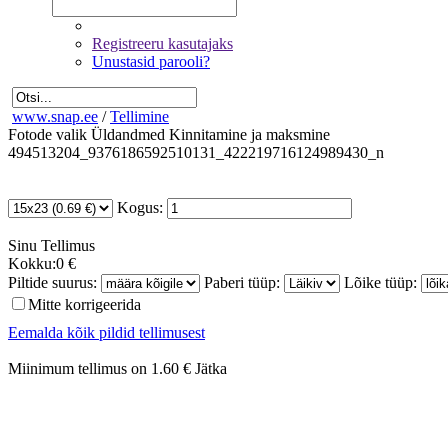
Registreeru kasutajaks
Unustasid parooli?
www.snap.ee
/
Tellimine
Fotode valik
Üldandmed
Kinnitamine ja maksmine
494513204_9376186592510131_422219716124989430_n
Kogus:
Sinu
Tellimus
Kokku:
0 €
Piltide suurus:
Paberi tüüp:
Lõike tüüp:
Mitte korrigeerida
Eemalda kõik pildid tellimusest
Miinimum tellimus on 1.60 €
Jätka