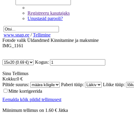
Registreeru kasutajaks
Unustasid parooli?
www.snap.ee
/
Tellimine
Fotode valik
Üldandmed
Kinnitamine ja maksmine
IMG_1161
Kogus:
Sinu
Tellimus
Kokku:
0 €
Piltide suurus:
Paberi tüüp:
Lõike tüüp:
Mitte korrigeerida
Eemalda kõik pildid tellimusest
Miinimum tellimus on 1.60 €
Jätka