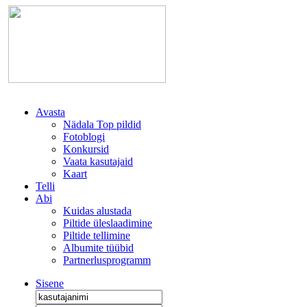
Avasta
Nädala Top pildid
Fotoblogi
Konkursid
Vaata kasutajaid
Kaart
Telli
Abi
Kuidas alustada
Piltide üleslaadimine
Piltide tellimine
Albumite tüübid
Partnerlusprogramm
Sisene