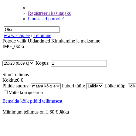
Registreeru kasutajaks
Unustasid parooli?
www.snap.ee
/
Tellimine
Fotode valik
Üldandmed
Kinnitamine ja maksmine
IMG_0656
Kogus:
Sinu
Tellimus
Kokku:
0 €
Piltide suurus:
Paberi tüüp:
Lõike tüüp:
Mitte korrigeerida
Eemalda kõik pildid tellimusest
Miinimum tellimus on 1.60 €
Jätka