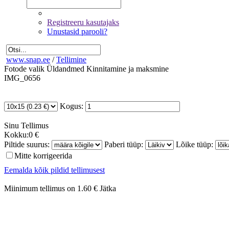
Registreeru kasutajaks
Unustasid parooli?
www.snap.ee
/
Tellimine
Fotode valik
Üldandmed
Kinnitamine ja maksmine
IMG_0656
Kogus:
Sinu
Tellimus
Kokku:
0 €
Piltide suurus:
Paberi tüüp:
Lõike tüüp:
Mitte korrigeerida
Eemalda kõik pildid tellimusest
Miinimum tellimus on 1.60 €
Jätka