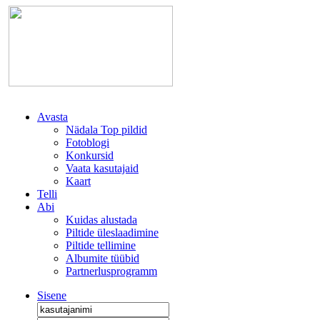
Avasta
Nädala Top pildid
Fotoblogi
Konkursid
Vaata kasutajaid
Kaart
Telli
Abi
Kuidas alustada
Piltide üleslaadimine
Piltide tellimine
Albumite tüübid
Partnerlusprogramm
Sisene