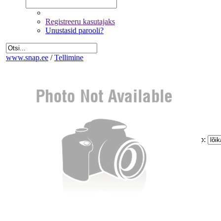
Registreeru kasutajaks
Unustasid parooli?
www.snap.ee
/
Tellimine
Fotode valik
Üldandmed
Kinnitamine ja maksmine
Kogus:
Sinu
Tellimus
Kokku:
0 €
Piltide suurus:
Paberi tüüp:
Lõike tüüp:
Mitte korrigeerida
Eemalda kõik pildid tellimusest
Miinimum tellimus on 1.60 €
Jätka