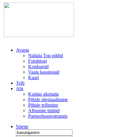
Avasta
Nädala Top pildid
Fotoblogi
Konkursid
Vaata kasutajaid
Kaart
Telli
Abi
Kuidas alustada
Piltide üleslaadimine
Piltide tellimine
Albumite tüübid
Partnerlusprogramm
Sisene