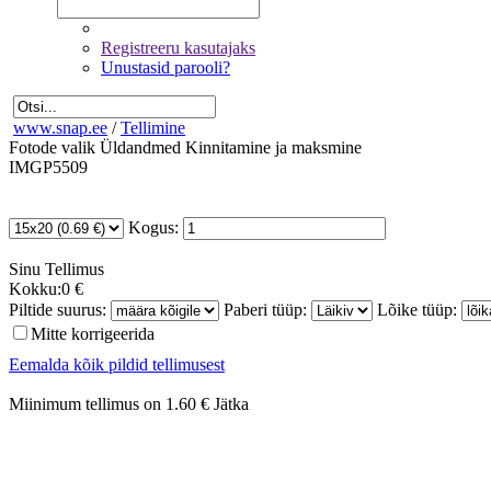
Registreeru kasutajaks
Unustasid parooli?
www.snap.ee
/
Tellimine
Fotode valik
Üldandmed
Kinnitamine ja maksmine
IMGP5509
Kogus:
Sinu
Tellimus
Kokku:
0 €
Piltide suurus:
Paberi tüüp:
Lõike tüüp:
Mitte korrigeerida
Eemalda kõik pildid tellimusest
Miinimum tellimus on 1.60 €
Jätka