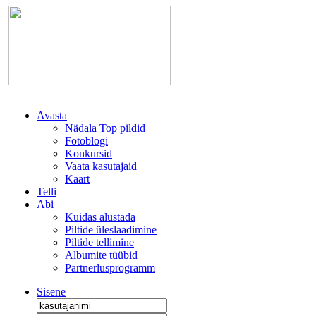
Avasta
Nädala Top pildid
Fotoblogi
Konkursid
Vaata kasutajaid
Kaart
Telli
Abi
Kuidas alustada
Piltide üleslaadimine
Piltide tellimine
Albumite tüübid
Partnerlusprogramm
Sisene