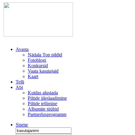
Avasta
Nädala Top pildid
Fotoblogi
Konkursid
Vaata kasutajaid
Kaart
Telli
Abi
Kuidas alustada
Piltide üleslaadimine
Piltide tellimine
Albumite tüübid
Partnerlusprogramm
Sisene