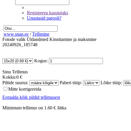
Registreeru kasutajaks
Unustasid parooli?
www.snap.ee
/
Tellimine
Fotode valik
Üldandmed
Kinnitamine ja maksmine
20240926_185748
Kogus:
Sinu
Tellimus
Kokku:
0 €
Piltide suurus:
Paberi tüüp:
Lõike tüüp:
Mitte korrigeerida
Eemalda kõik pildid tellimusest
Miinimum tellimus on 1.60 €
Jätka