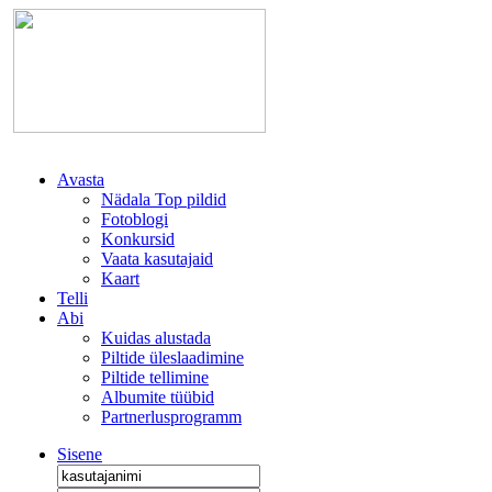
Avasta
Nädala Top pildid
Fotoblogi
Konkursid
Vaata kasutajaid
Kaart
Telli
Abi
Kuidas alustada
Piltide üleslaadimine
Piltide tellimine
Albumite tüübid
Partnerlusprogramm
Sisene