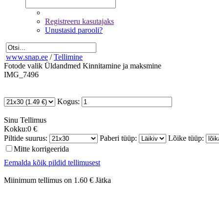
Registreeru kasutajaks
Unustasid parooli?
www.snap.ee
/
Tellimine
Fotode valik
Üldandmed
Kinnitamine ja maksmine
IMG_7496
Kogus:
Sinu
Tellimus
Kokku:
0 €
Piltide suurus:
Paberi tüüp:
Lõike tüüp:
Mitte korrigeerida
Eemalda kõik pildid tellimusest
Miinimum tellimus on 1.60 €
Jätka