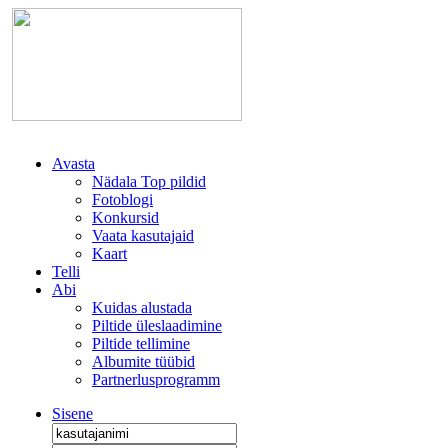
Avasta
Nädala Top pildid
Fotoblogi
Konkursid
Vaata kasutajaid
Kaart
Telli
Abi
Kuidas alustada
Piltide üleslaadimine
Piltide tellimine
Albumite tüübid
Partnerlusprogramm
Sisene