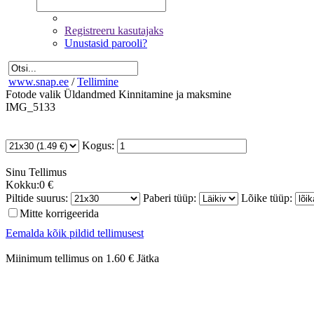
Registreeru kasutajaks
Unustasid parooli?
www.snap.ee
/
Tellimine
Fotode valik
Üldandmed
Kinnitamine ja maksmine
IMG_5133
Kogus:
Sinu
Tellimus
Kokku:
0 €
Piltide suurus:
Paberi tüüp:
Lõike tüüp:
Mitte korrigeerida
Eemalda kõik pildid tellimusest
Miinimum tellimus on 1.60 €
Jätka