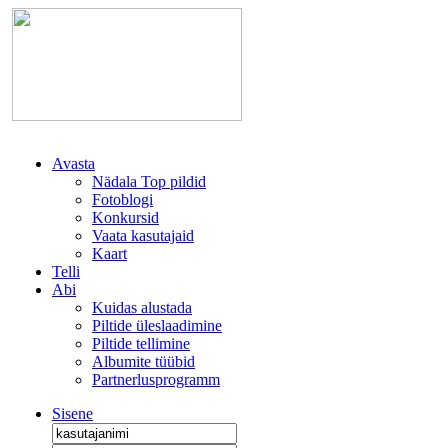
Avasta
Nädala Top pildid
Fotoblogi
Konkursid
Vaata kasutajaid
Kaart
Telli
Abi
Kuidas alustada
Piltide üleslaadimine
Piltide tellimine
Albumite tüübid
Partnerlusprogramm
Sisene