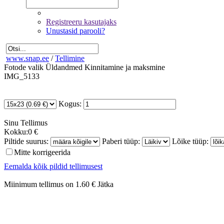
Registreeru kasutajaks
Unustasid parooli?
www.snap.ee
/
Tellimine
Fotode valik
Üldandmed
Kinnitamine ja maksmine
IMG_5133
Kogus:
Sinu
Tellimus
Kokku:
0 €
Piltide suurus:
Paberi tüüp:
Lõike tüüp:
Mitte korrigeerida
Eemalda kõik pildid tellimusest
Miinimum tellimus on 1.60 €
Jätka