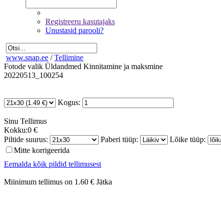
Registreeru kasutajaks
Unustasid parooli?
www.snap.ee
/
Tellimine
Fotode valik
Üldandmed
Kinnitamine ja maksmine
20220513_100254
Kogus:
Sinu
Tellimus
Kokku:
0 €
Piltide suurus:
Paberi tüüp:
Lõike tüüp:
Mitte korrigeerida
Eemalda kõik pildid tellimusest
Miinimum tellimus on 1.60 €
Jätka