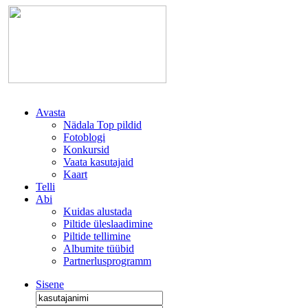
Avasta
Nädala Top pildid
Fotoblogi
Konkursid
Vaata kasutajaid
Kaart
Telli
Abi
Kuidas alustada
Piltide üleslaadimine
Piltide tellimine
Albumite tüübid
Partnerlusprogramm
Sisene