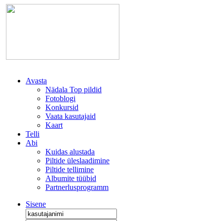
Avasta
Nädala Top pildid
Fotoblogi
Konkursid
Vaata kasutajaid
Kaart
Telli
Abi
Kuidas alustada
Piltide üleslaadimine
Piltide tellimine
Albumite tüübid
Partnerlusprogramm
Sisene