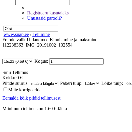
Registreeru kasutajaks
Unustasid parooli?
www.snap.ee
/
Tellimine
Fotode valik
Üldandmed
Kinnitamine ja maksmine
112238363_IMG_20191002_102554
Kogus:
Sinu
Tellimus
Kokku:
0 €
Piltide suurus:
Paberi tüüp:
Lõike tüüp:
Mitte korrigeerida
Eemalda kõik pildid tellimusest
Miinimum tellimus on 1.60 €
Jätka