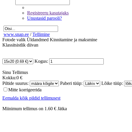
Registreeru kasutajaks
Unustasid parooli?
www.snap.ee
/
Tellimine
Fotode valik
Üldandmed
Kinnitamine ja maksmine
Klassitsistlik diivan
Kogus:
Sinu
Tellimus
Kokku:
0 €
Piltide suurus:
Paberi tüüp:
Lõike tüüp:
Mitte korrigeerida
Eemalda kõik pildid tellimusest
Miinimum tellimus on 1.60 €
Jätka