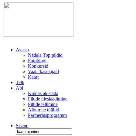
Avasta
Nädala Top pildid
Fotoblogi
Konkursid
Vaata kasutajaid
Kaart
Telli
Abi
Kuidas alustada
Piltide üleslaadimine
Piltide tellimine
Albumite tüübid
Partnerlusprogramm
Sisene