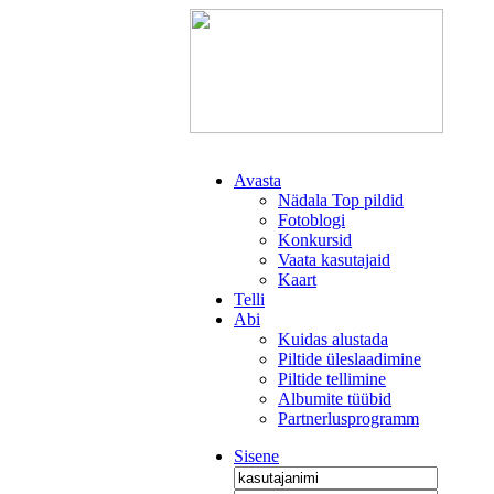
Avasta
Nädala Top pildid
Fotoblogi
Konkursid
Vaata kasutajaid
Kaart
Telli
Abi
Kuidas alustada
Piltide üleslaadimine
Piltide tellimine
Albumite tüübid
Partnerlusprogramm
Sisene