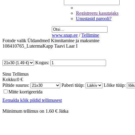
Registreeru kasutajaks
Unustasid parooli?
www.snap.ee
/
Tellimine
Fotode valik
Üldandmed
Kinnitamine ja maksmine
108410765_LutermaKapp Taavi Laar I
Kogus:
Sinu
Tellimus
Kokku:
0 €
Piltide suurus:
Paberi tüüp:
Lõike tüüp:
Mitte korrigeerida
Eemalda kõik pildid tellimusest
Miinimum tellimus on 1.60 €
Jätka