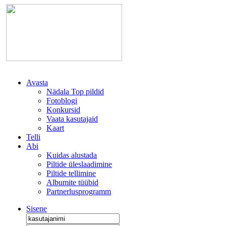
Avasta
Nädala Top pildid
Fotoblogi
Konkursid
Vaata kasutajaid
Kaart
Telli
Abi
Kuidas alustada
Piltide üleslaadimine
Piltide tellimine
Albumite tüübid
Partnerlusprogramm
Sisene