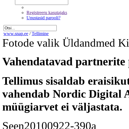
Registreeru kasutajaks
Unustasid parooli?
www.snap.ee
/
Tellimine
Fotode valik
Üldandmed
Ki
Vahendatavad partnerite 
Tellimus sisaldab eraisik
vahendab Nordic Digital A
müügiarvet ei väljastata.
Seen20100922-390a