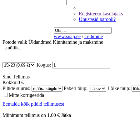
Registreeru kasutajaks
Unustasid parooli?
www.snap.ee
/
Tellimine
Fotode valik
Üldandmed
Kinnitamine ja maksmine
...mõtlik...
Kogus:
Sinu
Tellimus
Kokku:
0 €
Piltide suurus:
Paberi tüüp:
Lõike tüüp:
Mitte korrigeerida
Eemalda kõik pildid tellimusest
Miinimum tellimus on 1.60 €
Jätka