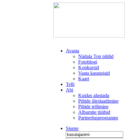
Avasta
Nädala Top pildid
Fotoblogi
Konkursid
Vaata kasutajaid
Kaart
Telli
Abi
Kuidas alustada
Piltide üleslaadimine
Piltide tellimine
Albumite tüübid
Partnerlusprogramm
Sisene