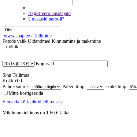
Registreeru kasutajaks
Unustasid parooli?
www.snap.ee
/
Tellimine
Fotode valik
Üldandmed
Kinnitamine ja maksmine
...mõtlik...
Kogus:
Sinu
Tellimus
Kokku:
0 €
Piltide suurus:
Paberi tüüp:
Lõike tüüp:
Mitte korrigeerida
Eemalda kõik pildid tellimusest
Miinimum tellimus on 1.60 €
Jätka