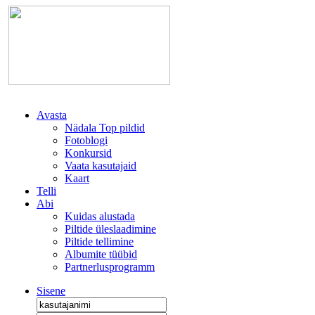
Avasta
Nädala Top pildid
Fotoblogi
Konkursid
Vaata kasutajaid
Kaart
Telli
Abi
Kuidas alustada
Piltide üleslaadimine
Piltide tellimine
Albumite tüübid
Partnerlusprogramm
Sisene