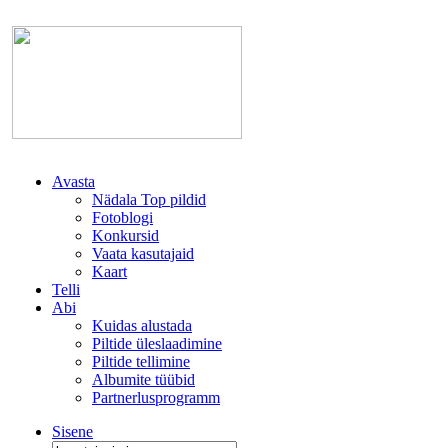
Avasta
Nädala Top pildid
Fotoblogi
Konkursid
Vaata kasutajaid
Kaart
Telli
Abi
Kuidas alustada
Piltide üleslaadimine
Piltide tellimine
Albumite tüübid
Partnerlusprogramm
Sisene