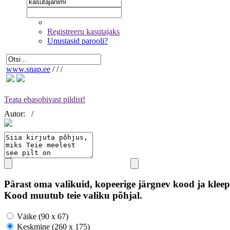
Registreeru kasutajaks
Unustasid parooli?
www.snap.ee
/
/
/
Teata ebasobivast pildist!
Autor:
/
Pärast oma valikuid, kopeerige järgnev kood ja kleep
Kood muutub teie valiku põhjal.
Väike (90 x 67)
Keskmine (260 x 175)