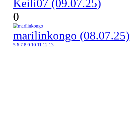
Keili07 (09.07.25)
0
marilinkongo (08.07.25)
5
6
7
8
9
10
11
12
13