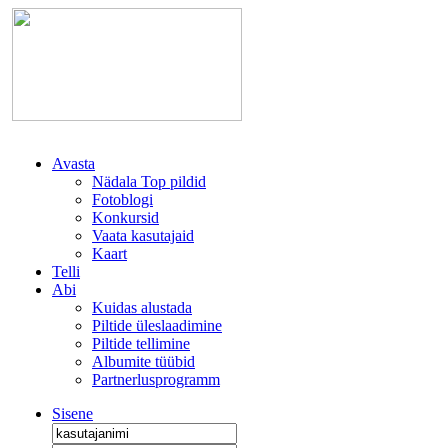
Avasta
Nädala Top pildid
Fotoblogi
Konkursid
Vaata kasutajaid
Kaart
Telli
Abi
Kuidas alustada
Piltide üleslaadimine
Piltide tellimine
Albumite tüübid
Partnerlusprogramm
Sisene