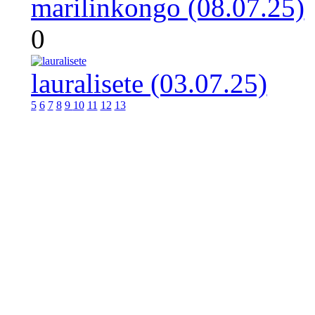
marilinkongo (08.07.25)
0
lauralisete (03.07.25)
5
6
7
8
9
10
11
12
13