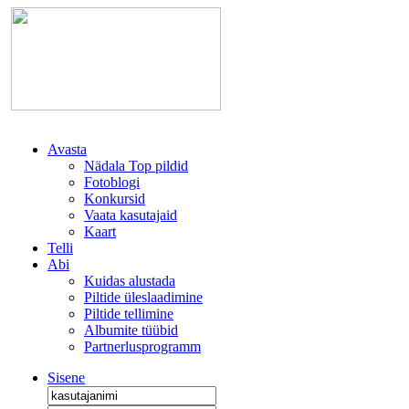
Avasta
Nädala Top pildid
Fotoblogi
Konkursid
Vaata kasutajaid
Kaart
Telli
Abi
Kuidas alustada
Piltide üleslaadimine
Piltide tellimine
Albumite tüübid
Partnerlusprogramm
Sisene