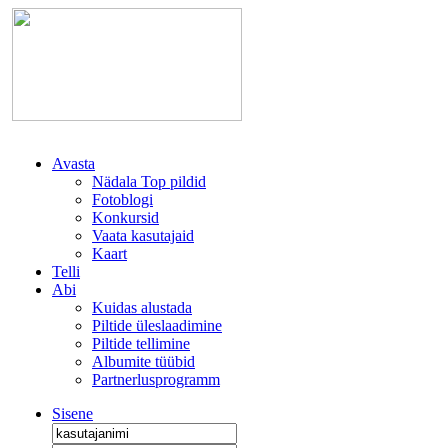
Avasta
Nädala Top pildid
Fotoblogi
Konkursid
Vaata kasutajaid
Kaart
Telli
Abi
Kuidas alustada
Piltide üleslaadimine
Piltide tellimine
Albumite tüübid
Partnerlusprogramm
Sisene