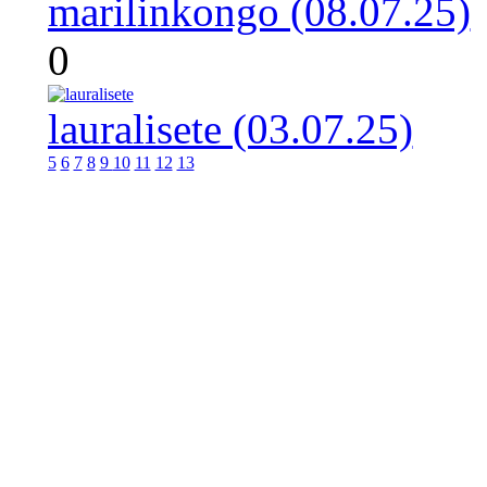
marilinkongo (08.07.25)
0
lauralisete (03.07.25)
5
6
7
8
9
10
11
12
13