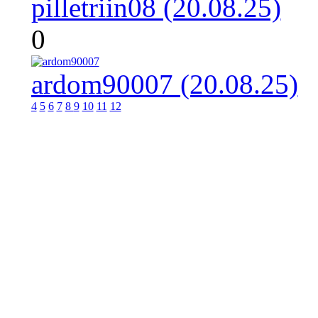
pilletriin08 (20.08.25)
0
ardom90007 (20.08.25)
4
5
6
7
8
9
10
11
12