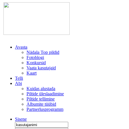
Avasta
Nädala Top pildid
Fotoblogi
Konkursid
Vaata kasutajaid
Kaart
Telli
Abi
Kuidas alustada
Piltide üleslaadimine
Piltide tellimine
Albumite tüübid
Partnerlusprogramm
Sisene