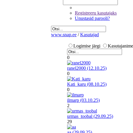
Registreeru kasutajaks
Unustasid parooli?
www.snap.ee
/
Kasutajad
Logimise järgi
Kasutajanime 
0
ranel2000 (12.10.25)
0
Kati_karu (08.10.25)
0
ilmarp (03.10.25)
2
urmas_toobal (29.09.25)
29
aa (29.09.25)