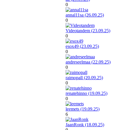
0
annal11sa (26.09.25)
0
Videotandem (23.09.25)
0
esox49 (23.09.25)
0
andreseelmaa (22.09.25)
0
raimopall (20.09.25)
0
renatehinno (19.09.25)
0
leemets (19.09.25)
6
JaanRonk (18.09.25)
0