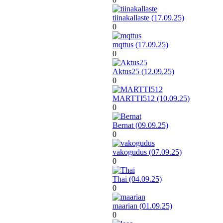
tiinakallaste (17.09.25)
0
mqttus (17.09.25)
0
Aktus25 (12.09.25)
0
MARTTI512 (10.09.25)
0
Bernat (09.09.25)
0
vakogudus (07.09.25)
0
Thai (04.09.25)
0
maarian (01.09.25)
0