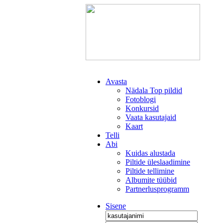
Avasta
Nädala Top pildid
Fotoblogi
Konkursid
Vaata kasutajaid
Kaart
Telli
Abi
Kuidas alustada
Piltide üleslaadimine
Piltide tellimine
Albumite tüübid
Partnerlusprogramm
Sisene