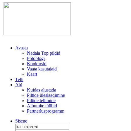
Avasta
Nädala Top pildid
Fotoblogi
Konkursid
Vaata kasutajaid
Kaart
Telli
Abi
Kuidas alustada
Piltide üleslaadimine
Piltide tellimine
Albumite tüübid
Partnerlusprogramm
Sisene