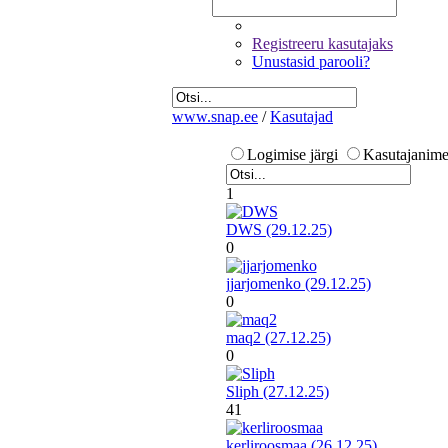
Registreeru kasutajaks
Unustasid parooli?
www.snap.ee
/
Kasutajad
Logimise järgi
Kasutajanime 
1
DWS (29.12.25)
0
jjarjomenko (29.12.25)
0
maq2 (27.12.25)
0
Sliph (27.12.25)
41
kerliroosmaa (26.12.25)