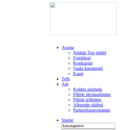
Avasta
Nädala Top pildid
Fotoblogi
Konkursid
Vaata kasutajaid
Kaart
Telli
Abi
Kuidas alustada
Piltide üleslaadimine
Piltide tellimine
Albumite tüübid
Partnerlusprogramm
Sisene