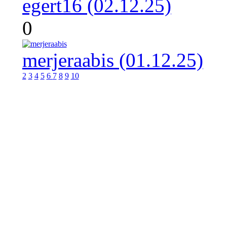
egert16 (02.12.25)
0
merjeraabis (01.12.25)
2
3
4
5
6
7
8
9
10