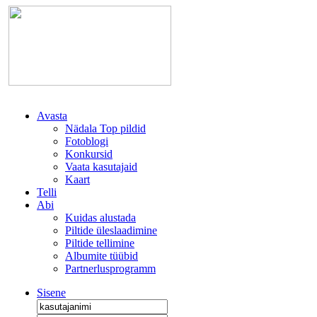
Avasta
Nädala Top pildid
Fotoblogi
Konkursid
Vaata kasutajaid
Kaart
Telli
Abi
Kuidas alustada
Piltide üleslaadimine
Piltide tellimine
Albumite tüübid
Partnerlusprogramm
Sisene