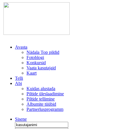
Avasta
Nädala Top pildid
Fotoblogi
Konkursid
Vaata kasutajaid
Kaart
Telli
Abi
Kuidas alustada
Piltide üleslaadimine
Piltide tellimine
Albumite tüübid
Partnerlusprogramm
Sisene