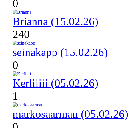
0
Brianna (15.02.26)
240
seinakapp (15.02.26)
0
Kerliiiii (05.02.26)
1
markosaarman (05.02.26
0