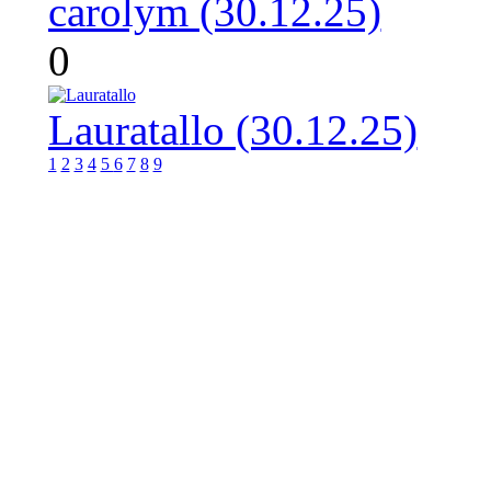
carolym (30.12.25)
0
Lauratallo (30.12.25)
1
2
3
4
5
6
7
8
9