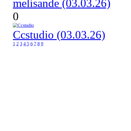
melisande (03.03.26)
0
Ccstudio (03.03.26)
1
2
3
4
5
6
7
8
9