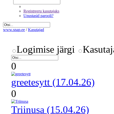
Registreeru kasutajaks
Unustasid parooli?
www.snap.ee
/
Kasutajad
Logimise järgi
Kasutaj
0
greetesytt (17.04.26)
0
Triinusa (15.04.26)