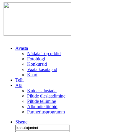
Avasta
Nädala Top pildid
Fotoblogi
Konkursid
Vaata kasutajaid
Kaart
Telli
Abi
Kuidas alustada
Piltide üleslaadimine
Piltide tellimine
Albumite tüübid
Partnerlusprogramm
Sisene