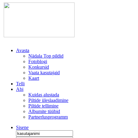
Avasta
Nädala Top pildid
Fotoblogi
Konkursid
Vaata kasutajaid
Kaart
Telli
Abi
Kuidas alustada
Piltide üleslaadimine
Piltide tellimine
Albumite tüübid
Partnerlusprogramm
Sisene