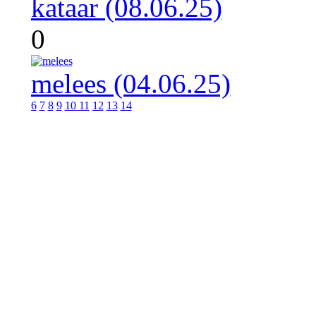
kataar (08.06.25)
0
melees (04.06.25)
6
7
8
9
10
11
12
13
14