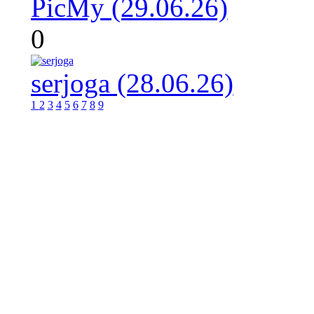
PicMy (29.06.26)
0
serjoga (28.06.26)
1
2
3
4
5
6
7
8
9