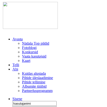
Avasta
Nädala Top pildid
Fotoblogi
Konkursid
Vaata kasutajaid
Kaart
Telli
Abi
Kuidas alustada
Piltide üleslaadimine
Piltide tellimine
Albumite tüübid
Partnerlusprogramm
Sisene