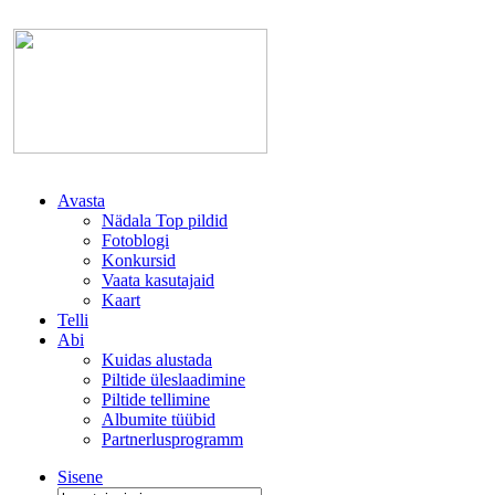
Avasta
Nädala Top pildid
Fotoblogi
Konkursid
Vaata kasutajaid
Kaart
Telli
Abi
Kuidas alustada
Piltide üleslaadimine
Piltide tellimine
Albumite tüübid
Partnerlusprogramm
Sisene