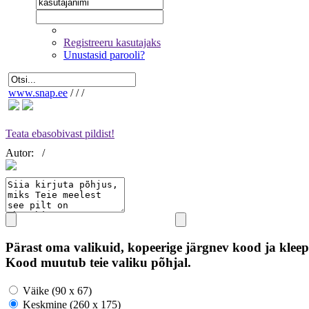
Registreeru kasutajaks
Unustasid parooli?
www.snap.ee
/
/
/
Teata ebasobivast pildist!
Autor:
/
Pärast oma valikuid, kopeerige järgnev kood ja kleep
Kood muutub teie valiku põhjal.
Väike (90 x 67)
Keskmine (260 x 175)