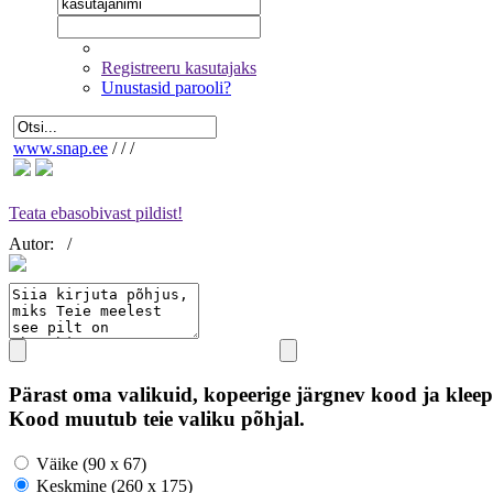
Registreeru kasutajaks
Unustasid parooli?
www.snap.ee
/
/
/
Teata ebasobivast pildist!
Autor:
/
Pärast oma valikuid, kopeerige järgnev kood ja kleep
Kood muutub teie valiku põhjal.
Väike (90 x 67)
Keskmine (260 x 175)