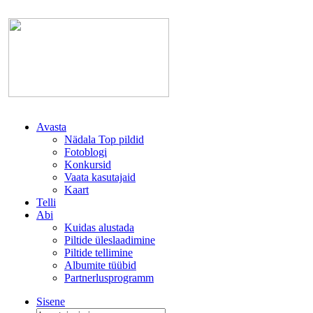
Avasta
Nädala Top pildid
Fotoblogi
Konkursid
Vaata kasutajaid
Kaart
Telli
Abi
Kuidas alustada
Piltide üleslaadimine
Piltide tellimine
Albumite tüübid
Partnerlusprogramm
Sisene