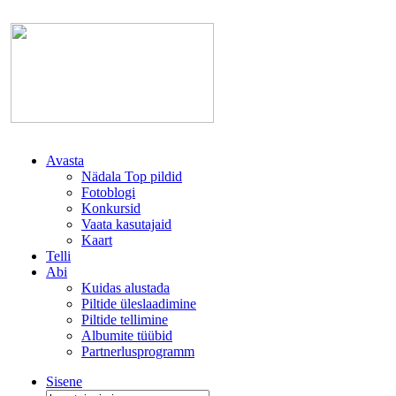
Avasta
Nädala Top pildid
Fotoblogi
Konkursid
Vaata kasutajaid
Kaart
Telli
Abi
Kuidas alustada
Piltide üleslaadimine
Piltide tellimine
Albumite tüübid
Partnerlusprogramm
Sisene