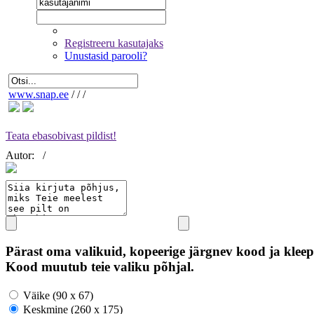
Registreeru kasutajaks
Unustasid parooli?
www.snap.ee
/
/
/
Teata ebasobivast pildist!
Autor:
/
Pärast oma valikuid, kopeerige järgnev kood ja kleep
Kood muutub teie valiku põhjal.
Väike (90 x 67)
Keskmine (260 x 175)