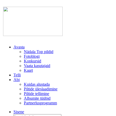
Avasta
Nädala Top pildid
Fotoblogi
Konkursid
Vaata kasutajaid
Kaart
Telli
Abi
Kuidas alustada
Piltide üleslaadimine
Piltide tellimine
Albumite tüübid
Partnerlusprogramm
Sisene