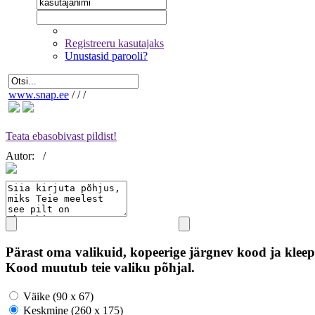
Registreeru kasutajaks
Unustasid parooli?
www.snap.ee
/
/
/
Teata ebasobivast pildist!
Autor:
/
Pärast oma valikuid, kopeerige järgnev kood ja kleep
Kood muutub teie valiku põhjal.
Väike (90 x 67)
Keskmine (260 x 175)