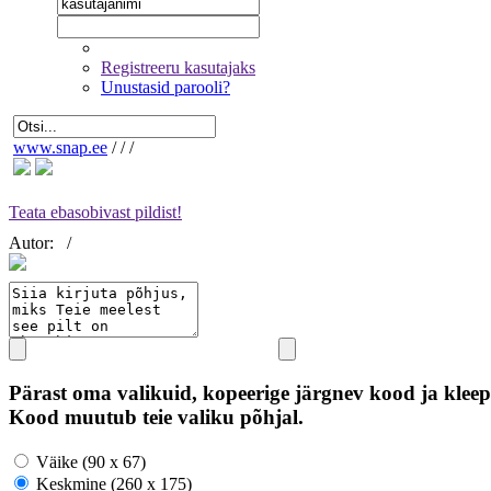
Registreeru kasutajaks
Unustasid parooli?
www.snap.ee
/
/
/
Teata ebasobivast pildist!
Autor:
/
Pärast oma valikuid, kopeerige järgnev kood ja kleep
Kood muutub teie valiku põhjal.
Väike (90 x 67)
Keskmine (260 x 175)