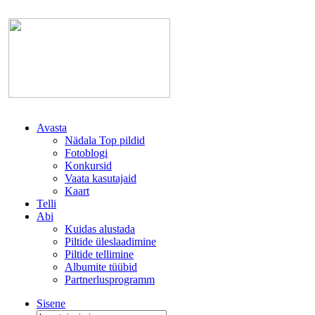
Avasta
Nädala Top pildid
Fotoblogi
Konkursid
Vaata kasutajaid
Kaart
Telli
Abi
Kuidas alustada
Piltide üleslaadimine
Piltide tellimine
Albumite tüübid
Partnerlusprogramm
Sisene