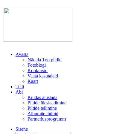
Avasta
Nädala Top pildid
Fotoblogi
Konkursid
Vaata kasutajaid
Kaart
Telli
Abi
Kuidas alustada
Piltide üleslaadimine
Piltide tellimine
Albumite tüübid
Partnerlusprogramm
Sisene