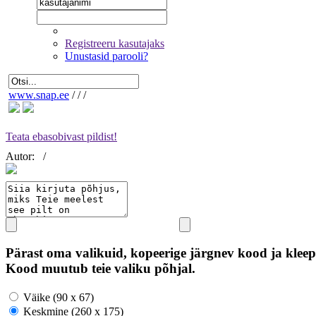
Registreeru kasutajaks
Unustasid parooli?
www.snap.ee
/
/
/
Teata ebasobivast pildist!
Autor:
/
Pärast oma valikuid, kopeerige järgnev kood ja kleep
Kood muutub teie valiku põhjal.
Väike (90 x 67)
Keskmine (260 x 175)