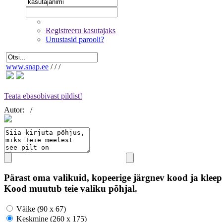
Registreeru kasutajaks
Unustasid parooli?
www.snap.ee
/
/
/
Teata ebasobivast pildist!
Autor:
/
Pärast oma valikuid, kopeerige järgnev kood ja kleep
Kood muutub teie valiku põhjal.
Väike (90 x 67)
Keskmine (260 x 175)