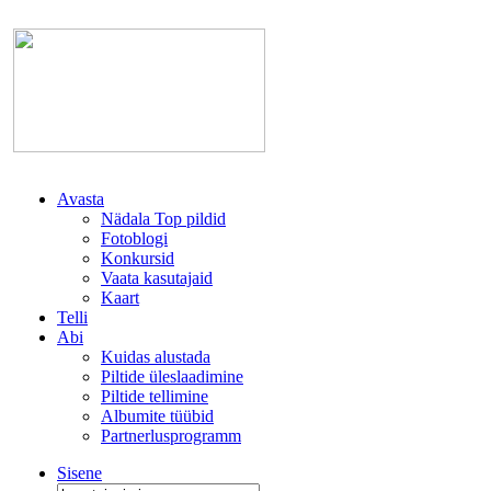
Avasta
Nädala Top pildid
Fotoblogi
Konkursid
Vaata kasutajaid
Kaart
Telli
Abi
Kuidas alustada
Piltide üleslaadimine
Piltide tellimine
Albumite tüübid
Partnerlusprogramm
Sisene