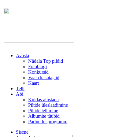
Avasta
Nädala Top pildid
Fotoblogi
Konkursid
Vaata kasutajaid
Kaart
Telli
Abi
Kuidas alustada
Piltide üleslaadimine
Piltide tellimine
Albumite tüübid
Partnerlusprogramm
Sisene