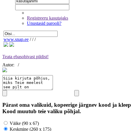
Registreeru kasutajaks
Unustasid parooli?
www.snap.ee
/
/
/
Teata ebasobivast pildist!
Autor:
/
Pärast oma valikuid, kopeerige järgnev kood ja kleep
Kood muutub teie valiku põhjal.
Väike (90 x 67)
Keskmine (260 x 175)