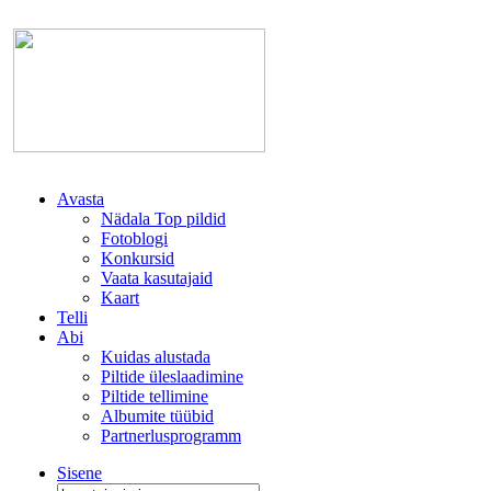
Avasta
Nädala Top pildid
Fotoblogi
Konkursid
Vaata kasutajaid
Kaart
Telli
Abi
Kuidas alustada
Piltide üleslaadimine
Piltide tellimine
Albumite tüübid
Partnerlusprogramm
Sisene