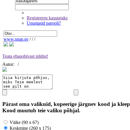
Registreeru kasutajaks
Unustasid parooli?
www.snap.ee
/
/
/
Teata ebasobivast pildist!
Autor:
/
Pärast oma valikuid, kopeerige järgnev kood ja kleep
Kood muutub teie valiku põhjal.
Väike (90 x 67)
Keskmine (260 x 175)