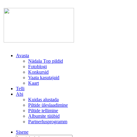
Avasta
Nädala Top pildid
Fotoblogi
Konkursid
Vaata kasutajaid
Kaart
Telli
Abi
Kuidas alustada
Piltide üleslaadimine
Piltide tellimine
Albumite tüübid
Partnerlusprogramm
Sisene