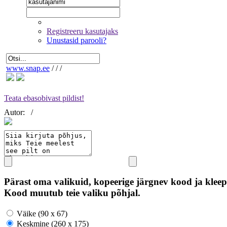
Registreeru kasutajaks
Unustasid parooli?
www.snap.ee
/
/
/
Teata ebasobivast pildist!
Autor:
/
Pärast oma valikuid, kopeerige järgnev kood ja kleep
Kood muutub teie valiku põhjal.
Väike (90 x 67)
Keskmine (260 x 175)