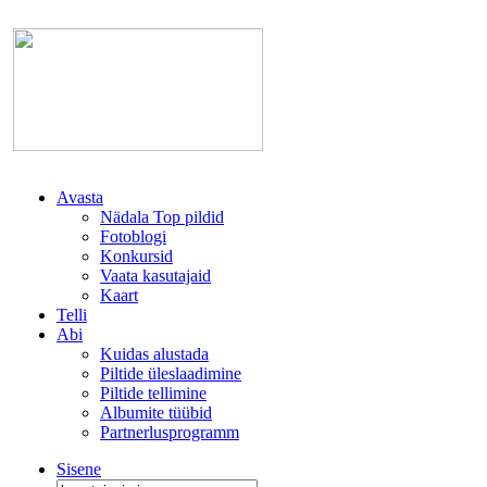
Avasta
Nädala Top pildid
Fotoblogi
Konkursid
Vaata kasutajaid
Kaart
Telli
Abi
Kuidas alustada
Piltide üleslaadimine
Piltide tellimine
Albumite tüübid
Partnerlusprogramm
Sisene