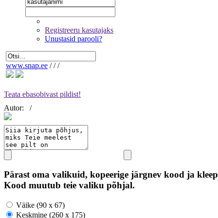
Registreeru kasutajaks
Unustasid parooli?
www.snap.ee
/
/
/
Teata ebasobivast pildist!
Autor:
/
Pärast oma valikuid, kopeerige järgnev kood ja kleep
Kood muutub teie valiku põhjal.
Väike (90 x 67)
Keskmine (260 x 175)