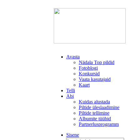
Avasta
Nädala Top pildid
Fotoblogi
Konkursid
Vaata kasutajaid
Kaart
Telli
Abi
Kuidas alustada
Piltide üleslaadimine
Piltide tellimine
Albumite tüübid
Partnerlusprogramm
Sisene