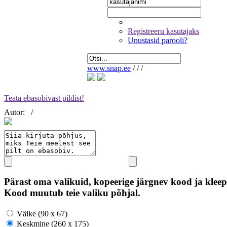
Registreeru kasutajaks
Unustasid parooli?
www.snap.ee
/
/
/
Teata ebasobivast pildist!
Autor:
/
Pärast oma valikuid, kopeerige järgnev kood ja kleep
Kood muutub teie valiku põhjal.
Väike (90 x 67)
Keskmine (260 x 175)