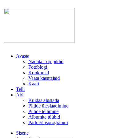
Avasta
Nädala Top pildid
Fotoblogi
Konkursid
Vaata kasutajaid
Kaart
Telli
Abi
Kuidas alustada
Piltide üleslaadimine
Piltide tellimine
Albumite tüübid
Partnerlusprogramm
Sisene