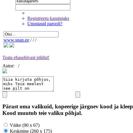
Registreeru kasutajaks
Unustasid parooli?
www.snap.ee
/
/
/
Teata ebasobivast pildist!
Autor:
/
Pärast oma valikuid, kopeerige järgnev kood ja kleep
Kood muutub teie valiku põhjal.
Väike (90 x 67)
Keskmine (260 x 175)